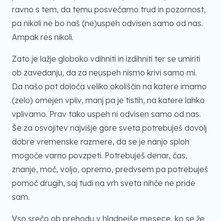
ravno s tem, da temu posvečamo trud in pozornost,
pa nikoli ne bo naš (ne)uspeh odvisen samo od nas.
Ampak res nikoli.
Zato je lažje globoko vdihniti in izdihniti ter se umiriti
ob zavedanju, da za neuspeh nismo krivi samo mi.
Da našo pot določa veliko okoliščin na katere imamo
(zelo) omejen vpliv, manj pa je tistih, na katere lahko
vplivamo. Prav tako uspeh ni odvisen samo od nas.
Še za osvojitev najvišje gore sveta potrebuješ dovolj
dobre vremenske razmere, da se je nanjo sploh
mogoče varno povzpeti. Potrebuješ denar, čas,
znanje, moč, voljo, opremo, predvsem pa potrebuješ
pomoč drugih, saj tudi na vrh sveta nihče ne pride
sam.
Vso srečo ob prehodu v hladnejše mesece, ko se že