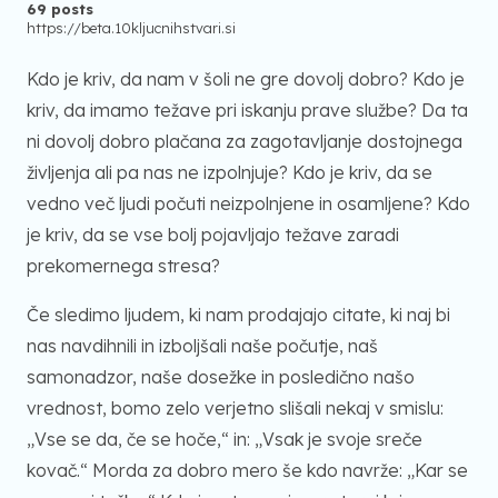
69 posts
https://beta.10kljucnihstvari.si
Kdo je kriv, da nam v šoli ne gre dovolj dobro? Kdo je
kriv, da imamo težave pri iskanju prave službe? Da ta
ni dovolj dobro plačana za zagotavljanje dostojnega
življenja ali pa nas ne izpolnjuje? Kdo je kriv, da se
vedno več ljudi počuti neizpolnjene in osamljene? Kdo
je kriv, da se vse bolj pojavljajo težave zaradi
prekomernega stresa?
Če sledimo ljudem, ki nam prodajajo citate, ki naj bi
nas navdihnili in izboljšali naše počutje, naš
samonadzor, naše dosežke in posledično našo
vrednost, bomo zelo verjetno slišali nekaj v smislu:
„Vse se da, če se hoče,“ in: „Vsak je svoje sreče
kovač.“ Morda za dobro mero še kdo navrže: „Kar se