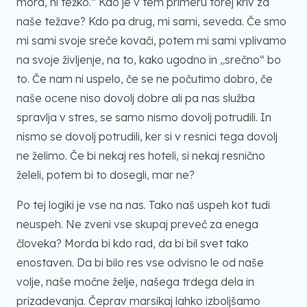
mora, ni težko.“ Kdo je v tem primeru torej kriv za
naše težave? Kdo pa drug, mi sami, seveda. Če smo
mi sami svoje sreče kovači, potem mi sami vplivamo
na svoje življenje, na to, kako ugodno in „srečno“ bo
to. Če nam ni uspelo, če se ne počutimo dobro, če
naše ocene niso dovolj dobre ali pa nas služba
spravlja v stres, se samo nismo dovolj potrudili. In
nismo se dovolj potrudili, ker si v resnici tega dovolj
ne želimo. Če bi nekaj res hoteli, si nekaj resnično
želeli, potem bi to dosegli, mar ne?
Po tej logiki je vse na nas. Tako naš uspeh kot tudi
neuspeh. Ne zveni vse skupaj preveč za enega
človeka? Morda bi kdo rad, da bi bil svet tako
enostaven. Da bi bilo res vse odvisno le od naše
volje, naše močne želje, našega trdega dela in
prizadevanja. Čeprav marsikaj lahko izboljšamo