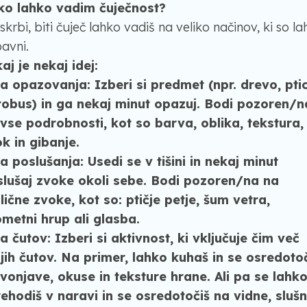
ko lahko vadim čuječnost?
skrbi, biti čuječ lahko vadiš na veliko načinov, ki so l
avni.
aj je nekaj idej:
a opazovanja: Izberi si predmet (npr. drevo, pti
tobus) in ga nekaj minut opazuj. Bodi pozoren/n
vse podrobnosti, kot so barva, oblika, tekstura,
k in gibanje.
a poslušanja:
Usedi se v tišini in nekaj minut
slušaj zvoke okoli sebe. Bodi pozoren/na na
lične zvoke, kot so: ptičje petje, šum vetra,
metni hrup ali glasba.
a čutov:
Izberi si aktivnost, ki vključuje čim več
jih čutov. Na primer, lahko kuhaš in se osredoto
vonjave, okuse in teksture hrane. Ali pa se lahk
ehodiš v naravi in se osredotočiš na vidne, sluš