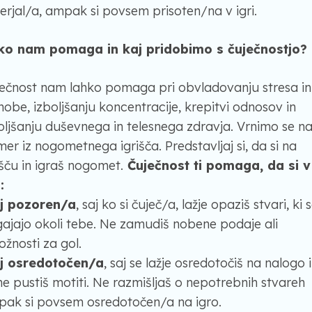
erjal/a, ampak si povsem prisoten/na v igri.
ko nam pomaga in kaj pridobimo s čuječnostjo?
ečnost nam lahko pomaga pri obvladovanju stresa in
nobe, izboljšanju koncentracije, krepitvi odnosov in
oljšanju duševnega in telesnega zdravja. Vrnimo se n
mer iz nogometnega igrišča. Predstavljaj si, da si na
išču in igraš nogomet.
Čuječnost ti pomaga, da si v
:
lj pozoren/a
, saj ko si čuječ/a, lažje opaziš stvari, ki 
ajajo okoli tebe. Ne zamudiš nobene podaje ali
ložnosti za gol.
lj osredotočen/a
, saj se lažje osredotočiš na nalogo 
ne pustiš motiti. Ne razmišljaš o nepotrebnih stvareh
ak si povsem osredotočen/a na igro.