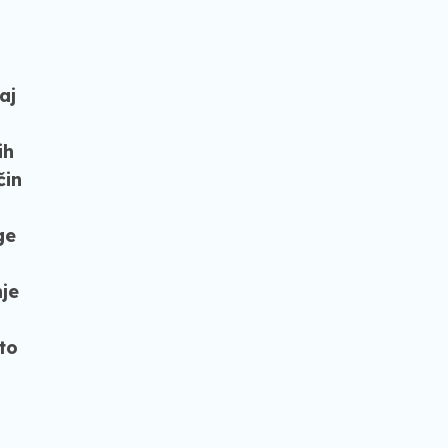
i
aj
ih
čin
ge
nje
to