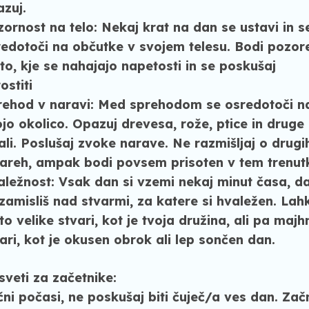
zuj.
ornost na telo:
Nekaj krat na dan se ustavi in s
edotoči na občutke v svojem telesu. Bodi pozor
to, kje se nahajajo napetosti in se poskušaj
ostiti
rehod v naravi:
Med sprehodom se osredotoči n
jo okolico. Opazuj drevesa, rože, ptice in druge
ali. Poslušaj zvoke narave. Ne razmišljaj o drugi
vareh, ampak bodi povsem prisoten v tem trenut
aležnost:
Vsak dan si vzemi nekaj minut časa, d
zamisliš nad stvarmi, za katere si hvaležen. Lah
to velike stvari, kot je tvoja družina, ali pa majh
ari, kot je okusen obrok ali lep sončen dan.
veti za začetnike:
čni počasi
, ne poskušaj biti čuječ/a ves dan. Začn