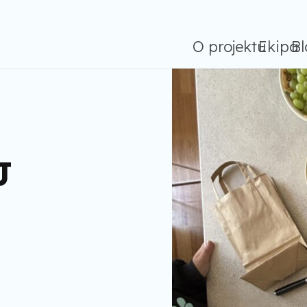
O projektu
Ekipa
Bl
J