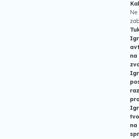
Ka
Ne 
zab
Tuk
Igr
av
na 
zvo
Igr
po
raz
pro
Igr
tvo
na 
spr