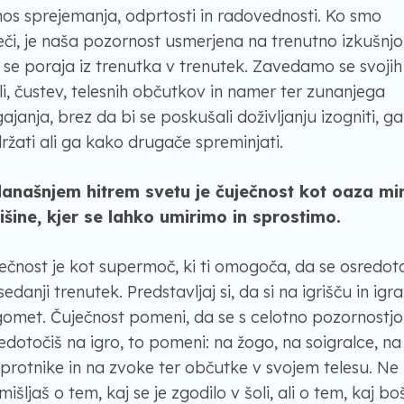
os sprejemanja, odprtosti in radovednosti. Ko smo
eči, je naša pozornost usmerjena na trenutno izkušnjo
 se poraja iz trenutka v trenutek. Zavedamo se svojih
li, čustev, telesnih občutkov in namer ter zunanjega
ajanja, brez da bi se poskušali doživljanju izogniti, ga
ržati ali ga kako drugače spreminjati.
anašnjem hitrem svetu je čuječnost kot oaza mi
tišine, kjer se lahko umirimo in sprostimo.
ečnost je kot supermoč, ki ti omogoča, da se osredot
sedanji trenutek. Predstavljaj si, da si na igrišču in igr
omet. Čuječnost pomeni, da se s celotno pozornostjo
edotočiš na igro, to pomeni: na žogo, na soigralce, na
protnike in na zvoke ter občutke v svojem telesu. Ne
mišljaš o tem, kaj se je zgodilo v šoli, ali o tem, kaj bo