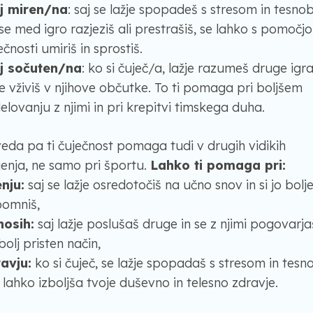
lj miren/na
: saj se lažje spopadeš s stresom in tesno
se med igro razjeziš ali prestrašiš, se lahko s pomočjo
ečnosti umiriš in sprostiš.
lj sočuten/na
: ko si čuječ/a, lažje razumeš druge igr
se vživiš v njihove občutke. To ti pomaga pri boljšem
elovanju z njimi in pri krepitvi timskega duha.
eda pa ti čuječnost pomaga tudi v drugih vidikih
ljenja, ne samo pri športu.
Lahko ti pomaga pri:
nju:
saj se lažje osredotočiš na učno snov in si jo bolj
omniš,
nosih:
saj lažje poslušaš druge in se z njimi pogovarja
bolj pristen način,
avju:
ko si čuječ, se lažje spopadaš s stresom in tesn
 lahko izboljša tvoje duševno in telesno zdravje.