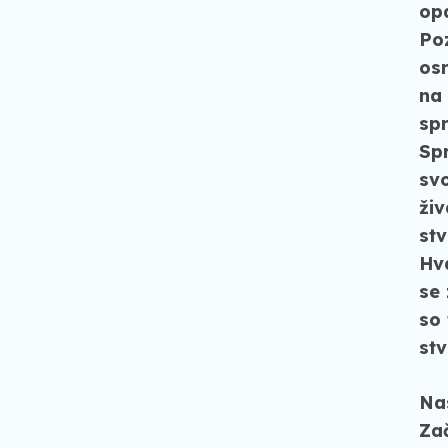
opa
Poz
osr
na 
spr
Sp
svo
živ
st
Hv
se 
so 
stv
Nas
Za