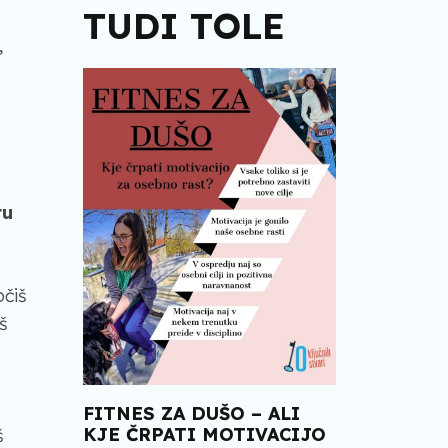
TUDI TOLE
,
ru
očiš
aš
FITNES ZA DUŠO – ALI
KJE ČRPATI MOTIVACIJO
š