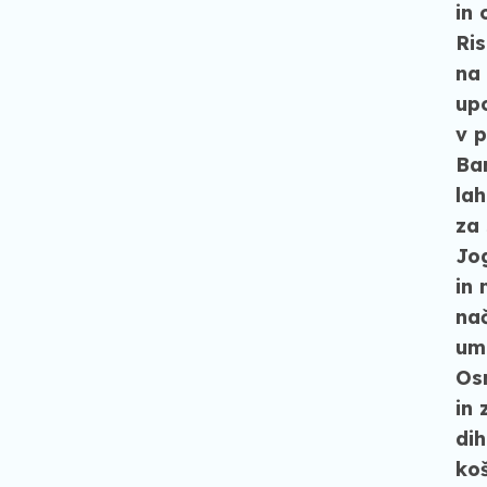
in 
Ris
na 
upo
v p
Ba
lah
za 
Jog
in 
nač
um
Os
in 
dih
koš