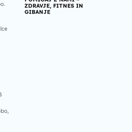
bo.
ZDRAVJE, FITNES IN
GIBANJE
alce
e
š
obo,