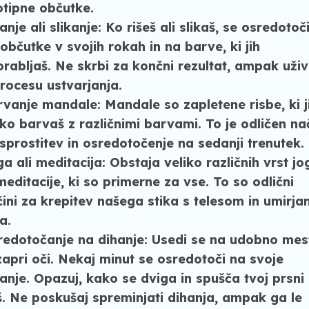
otipne občutke.
anje ali slikanje:
Ko rišeš ali slikaš, se osredotoč
občutke v svojih rokah in na barve, ki jih
rabljaš. Ne skrbi za končni rezultat, ampak uživ
rocesu ustvarjanja.
rvanje mandale:
Mandale so zapletene risbe, ki j
ko barvaš z različnimi barvami. To je odličen na
sprostitev in osredotočenje na sedanji trenutek.
a ali meditacija:
Obstaja veliko različnih vrst jo
meditacije, ki so primerne za vse. To so odlični
ini za krepitev našega stika s telesom in umirja
a.
redotočanje na dihanje:
Usedi se na udobno mes
zapri oči. Nekaj minut se osredotoči na svoje
anje. Opazuj, kako se dviga in spušča tvoj prsni
. Ne poskušaj spreminjati dihanja, ampak ga le