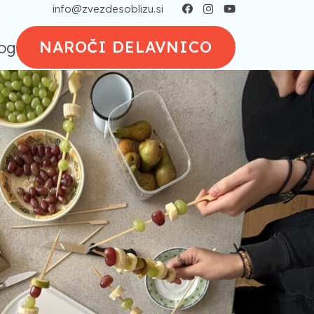
info@zvezdesoblizu.si
NAROČI DELAVNICO
og