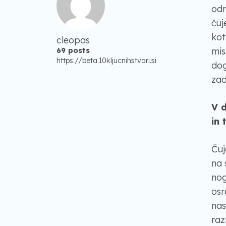
odn
čuj
kot
cleopas
mis
69 posts
https://beta.10kljucnihstvari.si
dog
zad
V d
in 
Čuj
na 
nog
osr
nas
raz