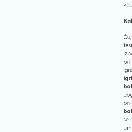
več
Ka
Čuj
tes
izb
pri
igr
igri
bo
dog
pri
bo
se 
amp